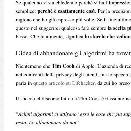
Se qualcuno si sta chiedendo perché si ha l’impressione
perché è esattamente così
semplice:
. Per la precisio
ragione che ho già espresso più volte. Se il fine ulti
la scelta p
questo nel suggerirci qualcosa farà sempre
lo sfacelo che vediam
basso. Che fatalmente, significa
L’idea di abbandonare gli algoritmi ha trovat
Tim Cook
Nientemeno che
di Apple. L’azienda di rec
nei confronti della privacy degli utenti, ma lo speech
parla in
questo articolo su Lifehacker
, da cui ho preso
Il succo del discorso fatto da Tim Cook è riassunto nel
“
Acluni algoritmi ci attirano verso le cose che già sa
resto. Lo allontanano da noi
“